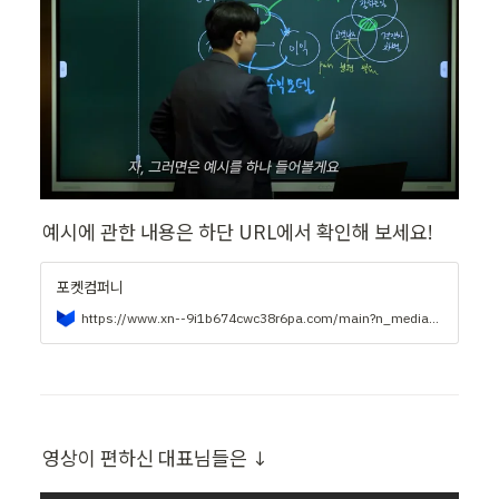
예시에 관한 내용은 하단 URL에서 확인해 보세요!
포켓컴퍼니
https://www.xn--9i1b674cwc38r6pa.com/main?n_media=27758&n_query=포켓컴퍼니&n_rank=1&n_ad_group=grp-a001-04-000000041617602&n_ad=nad-a001-04-000000309172329&n_keyword_id=nkw-a001-04-000006181905742&n_keyword=포켓컴퍼니&n_campaign_type=4&n_contract=tct-a001-04-000000000938500&n_ad_group_type=5&NaPm=ct=lzrryqnc|ci=0zK0000fJFDA7UvTleYL|tr=brnd|hk=9680f104c97226e1d76e5608a83c56c4cdae1db7|nacn=RWH9BMwHCqUz
영상이 편하신 대표님들은 ↓