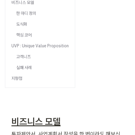
비즈니스 모델
한 마디 정의
도식화
핵심 코어
UVP : Unique Value Proposition
고객니즈
실패 사례
지향점
비즈니스 모델
투자제안서, 사업계획서 작성을 한 번이라도 해보신 