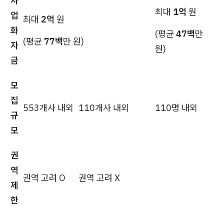
사
최대
1억
원
업
최대
2억
원
화
(평균
47백
만
(평균
77백
만 원)
자
원)
금
모
집
553개사 내외
110개사 내외
110명 내외
규
모
권
역
권역 고려 O
권역 고려 X
제
한